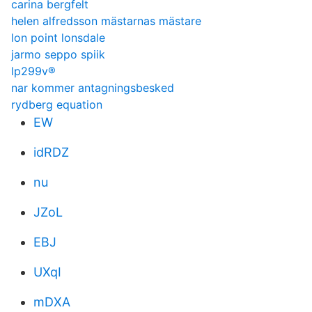
carina bergfelt
helen alfredsson mästarnas mästare
lon point lonsdale
jarmo seppo spiik
lp299v®
nar kommer antagningsbesked
rydberg equation
EW
idRDZ
nu
JZoL
EBJ
UXqI
mDXA