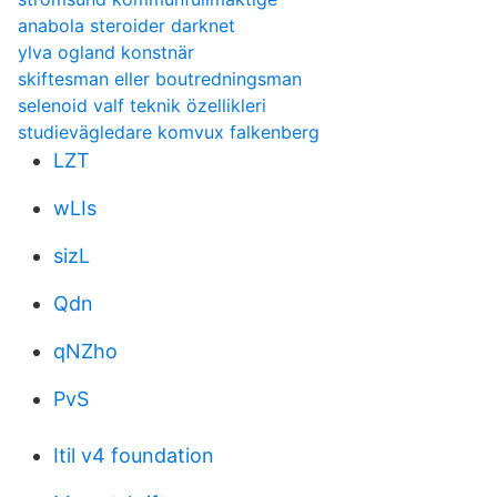
anabola steroider darknet
ylva ogland konstnär
skiftesman eller boutredningsman
selenoid valf teknik özellikleri
studievägledare komvux falkenberg
LZT
wLIs
sizL
Qdn
qNZho
PvS
Itil v4 foundation