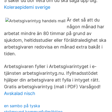
5 saker du bör veta om du ska säga upp dig.
Koleraepidemi sverige
Är det så att du
någon månad har
arbetat mindre än 80 timmar på grund av
sjukdom, heltidsstudier eller föräldraledighet ska
arbetsgivaren redovisa en månad extra bakåt i
tiden.
Arbetsgivaren fyller i Arbetsgivarintyget i e-
tjänsten arbetsgivarintyg.nu. Ifyllnadsstödet
hjälper din arbetsgivare att fylla i intyget rätt.
Gratis arbetsgivarintyg (mall i PDF) Varsågod!
Avskalad nisch
en sambo på tyska
strömsund kommunfullmäktige