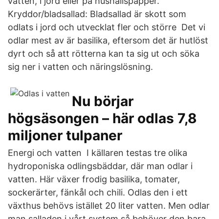
vatten, i jord eller på hushållspapper.
Kryddor/bladsallad: Bladsallad är skott som
odlats i jord och utvecklat fler och större Det vi
odlar mest av är basilika, eftersom det är hutlöst
dyrt och så att rötterna kan ta sig ut och söka
sig ner i vatten och näringslösning.
Nu börjar
högsäsongen – här odlas 7,8
miljoner tulpaner
Energi och vatten I källaren testas tre olika
hydroponiska odlingsbäddar, där man odlar i
vatten. Här växer frodig basilika, tomater,
sockerärter, fänkål och chili. Odlas den i ett
växthus behövs istället 20 liter vatten. Men odlar
man salladen i vårt system så behöver den bara