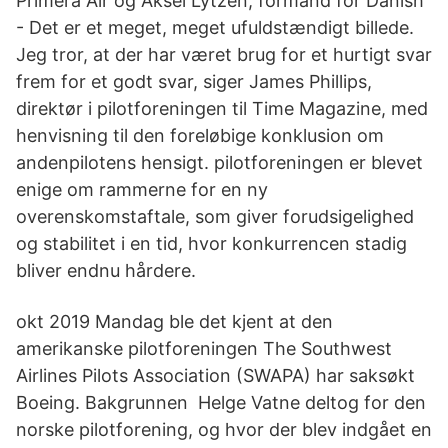
Primera Air og Aksel Lytzen, formand for Danish
- Det er et meget, meget ufuldstændigt billede.
Jeg tror, at der har været brug for et hurtigt svar
frem for et godt svar, siger James Phillips,
direktør i pilotforeningen til Time Magazine, med
henvisning til den foreløbige konklusion om
andenpilotens hensigt. pilotforeningen er blevet
enige om rammerne for en ny
overenskomstaftale, som giver forudsigelighed
og stabilitet i en tid, hvor konkurrencen stadig
bliver endnu hårdere.
okt 2019 Mandag ble det kjent at den
amerikanske pilotforeningen The Southwest
Airlines Pilots Association (SWAPA) har saksøkt
Boeing. Bakgrunnen Helge Vatne deltog for den
norske pilotforening, og hvor der blev indgået en