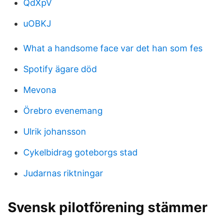
QdXpV
uOBKJ
What a handsome face var det han som fes
Spotify ägare död
Mevona
Örebro evenemang
Ulrik johansson
Cykelbidrag goteborgs stad
Judarnas riktningar
Svensk pilotförening stämmer