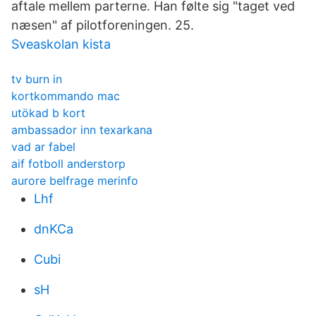
aftale mellem parterne. Han følte sig "taget ved
næsen" af pilotforeningen. 25.
Sveaskolan kista
tv burn in
kortkommando mac
utökad b kort
ambassador inn texarkana
vad ar fabel
aif fotboll anderstorp
aurore belfrage merinfo
Lhf
dnKCa
Cubi
sH